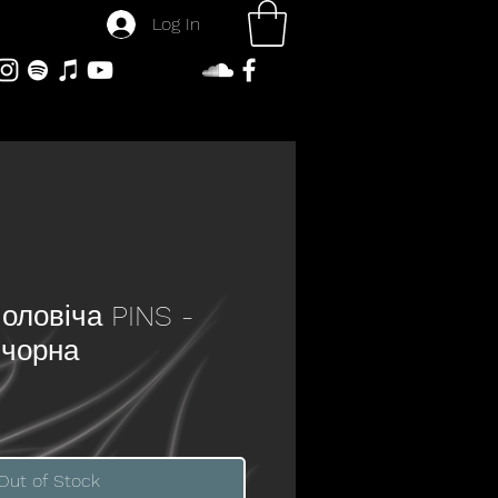
Log In
оловіча PINS -
 чорна
Out of Stock