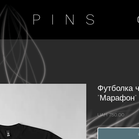
PINS
Футболка ч
"Марафон"
Price
UAH 750.00