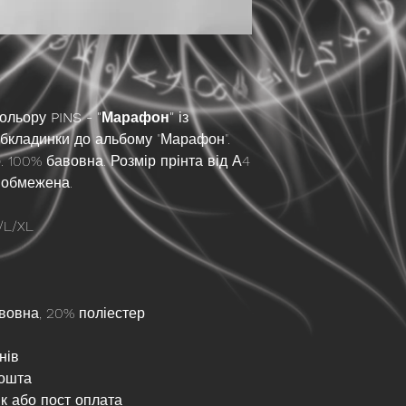
кольору
PINS - "Марафон"
із
бкладинки до альбому "Марафон".
 100% бавовна. Розмір прінта від А4
а обмежена.
/L/XL
вовна, 20% поліестер
нів
пошта
к або пост оплата