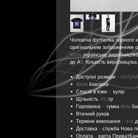
Чоловіча футболка чорного 
оригінальним зображенням о
100% українське виробництво.
до А3. Кількість виробництв
Доступні розміри - XS/S/M
100% бавовна
Спосіб в'язки – кулір
Щільність 170 гр
Горловина – гумка 80% ба
Втачний рукав
Терміни виконання - 3-5 д
Доставка - служба Нова 
Оплата - карта ПриватБан